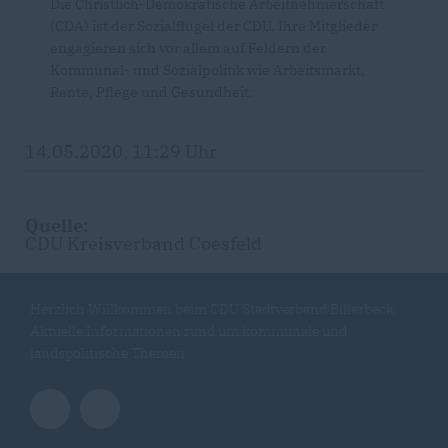
Die Christlich-Demokratische Arbeitnehmerschaft
(CDA) ist der Sozialflügel der CDU. Ihre Mitglieder
engagieren sich vor allem auf Feldern der
Kommunal- und Sozialpolitik wie Arbeitsmarkt,
Rente, Pflege und Gesundheit.
14.05.2020, 11:29 Uhr
Quelle:
CDU Kreisverband Coesfeld
Herzlich Willkommen beim CDU Stadtverband Billerbeck.
Aktuelle Informationen rund um kommunale und
landspolitische Themen