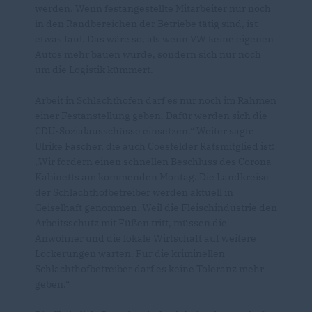
werden. Wenn festangestellte Mitarbeiter nur noch
in den Randbereichen der Betriebe tätig sind, ist
etwas faul. Das wäre so, als wenn VW keine eigenen
Autos mehr bauen würde, sondern sich nur noch
um die Logistik kümmert.
Arbeit in Schlachthöfen darf es nur noch im Rahmen
einer Festanstellung geben. Dafür werden sich die
CDU-Sozialausschüsse einsetzen.“ Weiter sagte
Ulrike Fascher, die auch Coesfelder Ratsmitglied ist:
Wir fordern einen schnellen Beschluss des Corona-
Kabinetts am kommenden Montag. Die Landkreise
der Schlachthofbetreiber werden aktuell in
Geiselhaft genommen. Weil die Fleischindustrie den
Arbeitsschutz mit Füßen tritt, müssen die
Anwohner und die lokale Wirtschaft auf weitere
Lockerungen warten. Für die kriminellen
Schlachthofbetreiber darf es keine Toleranz mehr
geben.“