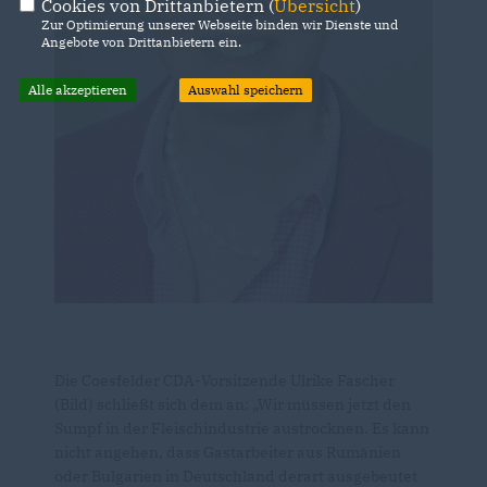
Cookies von Drittanbietern (
Übersicht
)
Zur Optimierung unserer Webseite binden wir Dienste und
Angebote von Drittanbietern ein.
Alle akzeptieren
Auswahl speichern
Die Coesfelder CDA-Vorsitzende Ulrike Fascher
(Bild) schließt sich dem an: „Wir müssen jetzt den
Sumpf in der Fleischindustrie austrocknen. Es kann
nicht angehen, dass Gastarbeiter aus Rumänien
oder Bulgarien in Deutschland derart ausgebeutet