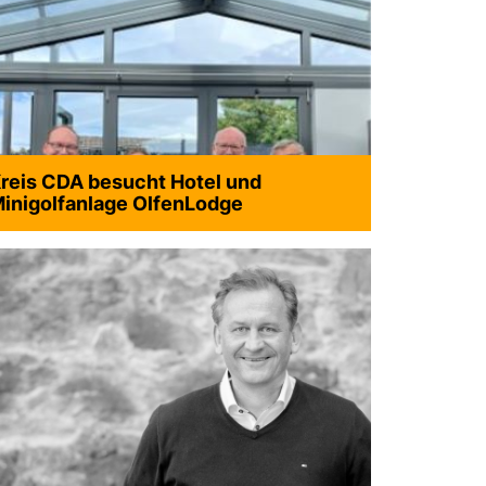
reis CDA besucht Hotel und
inigolfanlage OlfenLodge