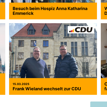
Besuch beim Hospiz Anna Katharina
W
Emmerick
D
>
>
>
C
15.03.2025
Frank Wieland wechselt zur CDU
f