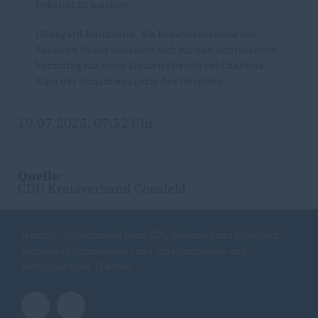
bekannt zu machen.
Hildegard Kuhlmann, die Kreisvorsitzende der
Senioren Union bedankte sich für den informativen
Vormittag mit einer kleinen Spende bei Charlene
Kipp der Sozialmanagerin des Hospizes.
10.07.2025, 07:52 Uhr
Quelle:
CDU Kreisverband Coesfeld
Herzlich Willkommen beim CDU Stadtverband Billerbeck.
Aktuelle Informationen rund um kommunale und
landspolitische Themen