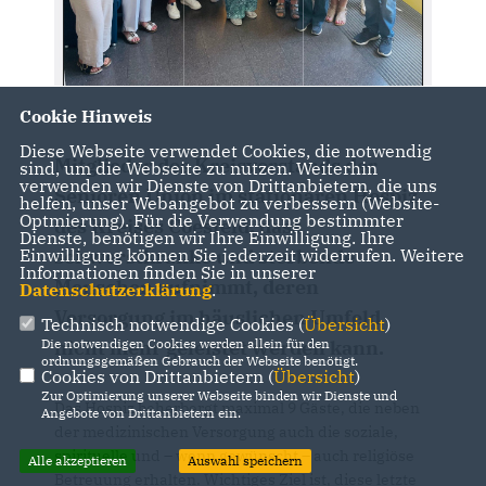
Cookie Hinweis
Diese Webseite verwendet Cookies, die notwendig
Mitglieder des Kreisvorstands der
sind, um die Webseite zu nutzen. Weiterhin
verwenden wir Dienste von Drittanbietern, die uns
Senioren Union im stationären Hospiz
helfen, unser Webangebot zu verbessern (Website-
Optmierung). Für die Verwendung bestimmter
des Kreises Coesfeld, dass
Dienste, benötigen wir Ihre Einwilligung. Ihre
Einwilligung können Sie jederzeit widerrufen. Weitere
schwerstkranke und sterbende
Informationen finden Sie in unserer
Menschen aufnimmt, deren
Datenschutzerklärung
.
Versorgung im häuslichen Umfeld
Technisch notwendige Cookies (
Übersicht
)
Die notwendigen Cookies werden allein für den
nicht mehr geleistet werden kann.
ordnungsgemäßen Gebrauch der Webseite benötigt.
Cookies von Drittanbietern (
Übersicht
)
Zur Optimierung unserer Webseite binden wir Dienste und
Das Hospiz beherbergt maximal 9 Gäste, die neben
Angebote von Drittanbietern ein.
der medizinischen Versorgung auch die soziale,
spirituelle und – wenn gewünscht – auch religiöse
Alle akzeptieren
Auswahl speichern
Betreuung erhalten. Wichtiges Ziel ist, diese letzte