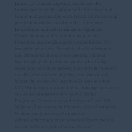
Lehrer. „Wir haben zugesagt, rasch nach der
Landtagswahl die Besoldung für Lehrerinnen und
Lehrer anzupassen. Der erste Schritt zur Anpassung
geschieht noch dieses Jahr und ist für unsere
Lehrerinnen und Lehrer ein klares Signal der
Wertschätzung und Anerkennung und eine
Investition in gute Bildung für unsere Kinder. Wir
brauchen motivierte Menschen, die Schülerinnen
und Schüler auf ihrem Weg begleiten. Mit dem
Nachtragshaushalt bringen wir die schrittweise
Anhebung der Eingangsbesoldung auf die Stufe A13
für alle Lehrämter auf den Weg und lösen damit
binnen der ersten 100 Tage eine Zusage aus dem
CDU-Wahlprogramm und den Koalitionsgesprächen
ein. Außerdem setzen wir das OGS-Helfer-
Programm ("Ankommen und Aufholen") fort, 100
Millionen Euro stehen dafür bereit. Mit 147 weiteren
Millionen sorgen wir dafür, dass das
Alltagshelferprogramm in unseren Kitas lückenlos
im Jahr 2023 fortgeführt werden kann.“