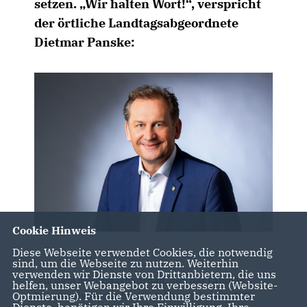
setzen. „Wir halten Wort!“, verspricht
der örtliche Landtagsabgeordnete
Dietmar Panske:
Cookie Hinweis
Diese Webseite verwendet Cookies, die notwendig
sind, um die Webseite zu nutzen. Weiterhin
verwenden wir Dienste von Drittanbietern, die uns
Mit dem Nachtragshaushalt, den der Landtag
helfen, unser Webangebot zu verbessern (Website-
kommende Woche berät, stellen wir bereits 100
Optmierung). Für die Verwendung bestimmter