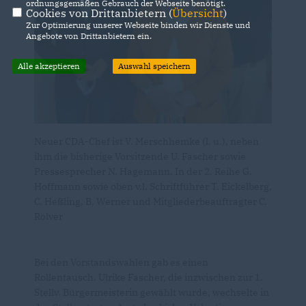
ordnungsgemäßen Gebrauch der Webseite benötigt.
Cookies von Drittanbietern (
Übersicht
)
Zur Optimierung unserer Webseite binden wir Dienste und
Angebote von Drittanbietern ein.
Alle akzeptieren
Auswahl speichern
Neuer CDA-Chef ist V. Merschhemke (l. u.), neben
ihm die bisherige Vorsitzende U. Fascher sowie
Pressesprecher N. Hagemann. In der 2. Reihe G.
Hoffmann sowie oben v.l. Schriftführer T. Eickelberg,
C. Heßling, B, Werner und Mitgliederbeauftragter C.
Rölver
Bei den Vorstandswahlen gab es einen
Rollentausch. Ulrike Fascher, die inzwischen zur 1.
Stellv. Bürgermeisterin gewählt wurde, wechselte in