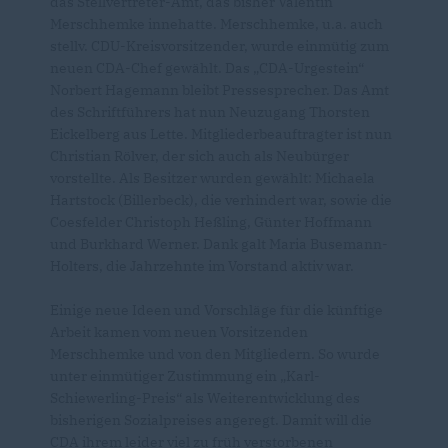
das Stellvertreter-Amt, das bisher Valentin
Merschhemke innehatte. Merschhemke, u.a. auch
stellv. CDU-Kreisvorsitzender, wurde einmütig zum
neuen CDA-Chef gewählt. Das „CDA-Urgestein“
Norbert Hagemann bleibt Pressesprecher. Das Amt
des Schriftführers hat nun Neuzugang Thorsten
Eickelberg aus Lette. Mitgliederbeauftragter ist nun
Christian Rölver, der sich auch als Neubürger
vorstellte. Als Besitzer wurden gewählt: Michaela
Hartstock (Billerbeck), die verhindert war, sowie die
Coesfelder Christoph Heßling, Günter Hoffmann
und Burkhard Werner. Dank galt Maria Busemann-
Holters, die Jahrzehnte im Vorstand aktiv war.
Einige neue Ideen und Vorschläge für die künftige
Arbeit kamen vom neuen Vorsitzenden
Merschhemke und von den Mitgliedern. So wurde
unter einmütiger Zustimmung ein „Karl-
Schiewerling-Preis“ als Weiterentwicklung des
bisherigen Sozialpreises angeregt. Damit will die
CDA ihrem leider viel zu früh verstorbenen