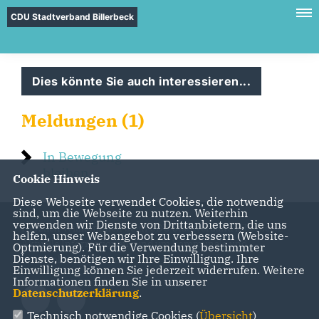
CDU Stadtverband Billerbeck
Dies könnte Sie auch interessieren...
Meldungen (1)
In Bewegung
bleiben
Cookie Hinweis
Diese Webseite verwendet Cookies, die notwendig
sind, um die Webseite zu nutzen. Weiterhin
verwenden wir Dienste von Drittanbietern, die uns
Herzlich Willkommen beim CDU Stadtverband Billerbeck.
helfen, unser Webangebot zu verbessern (Website-
Aktuelle Informationen rund um kommunale und
Optmierung). Für die Verwendung bestimmter
Dienste, benötigen wir Ihre Einwilligung. Ihre
landspolitische Themen
Einwilligung können Sie jederzeit widerrufen. Weitere
Informationen finden Sie in unserer
Datenschutzerklärung
.
Technisch notwendige Cookies (
Übersicht
)