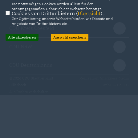
Die notwendigen Cookies werden allein für den
ordnungsgemäßen Gebrauch der Webseite benötigt.
Cookies von Drittanbietern (
Übersicht
)
IMPRESSUM
DATENSCHUTZ
KONTAKT
Zur Optimierung unserer Webseite binden wir Dienste und
Angebote von Drittanbietern ein.
CDU Kreis Coesfeld
Alle akzeptieren
Auswahl speichern
CDU NRW
CDU Deutschlands
@2026 CDU Stadtverband
Realisation: Sharkness Media
Billerbeck
GmbH & Co. KG
Alle Rechte vorbehalten.