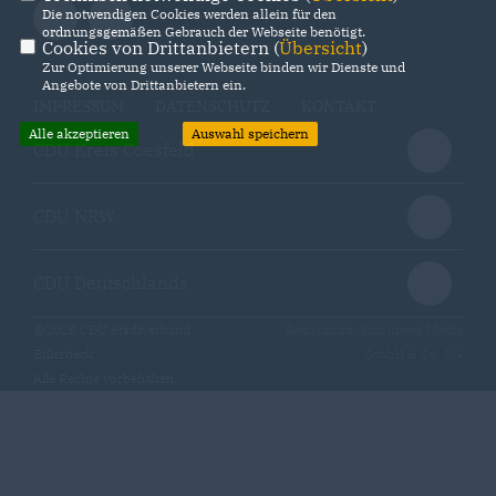
Die notwendigen Cookies werden allein für den
ordnungsgemäßen Gebrauch der Webseite benötigt.
Cookies von Drittanbietern (
Übersicht
)
Zur Optimierung unserer Webseite binden wir Dienste und
Angebote von Drittanbietern ein.
IMPRESSUM
DATENSCHUTZ
KONTAKT
Alle akzeptieren
Auswahl speichern
CDU Kreis Coesfeld
CDU NRW
CDU Deutschlands
@2026 CDU Stadtverband
Realisation: Sharkness Media
Billerbeck
GmbH & Co. KG
Alle Rechte vorbehalten.