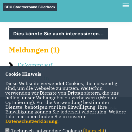
CDU Stadtverband Billerbeck
Dies könnte Sie auch interessieren...
Meldungen (1)
Es kommt auf
uns alle an -
Cookie Hinweis
COVID-19 in
Diese Webseite verwendet Cookies, die notwendig
Billerbeck
sind, um die Webseite zu nutzen. Weiterhin
verwenden wir Dienste von Drittanbietern, die uns
helfen, unser Webangebot zu verbessern (Website-
Optmierung). Für die Verwendung bestimmter
Dienste, benötigen wir Ihre Einwilligung. Ihre
Herzlich Willkommen beim CDU Stadtverband Billerbeck.
Einwilligung können Sie jederzeit widerrufen. Weitere
Aktuelle Informationen rund um kommunale und
Informationen finden Sie in unserer
landspolitische Themen
Datenschutzerklärung
.
Technisch notwendige Cookies (
Übersicht
)